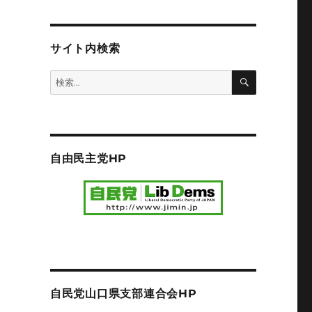
サイト内検索
検
検
索
索:
自由民主党HP
自民党山口県支部連合会HP