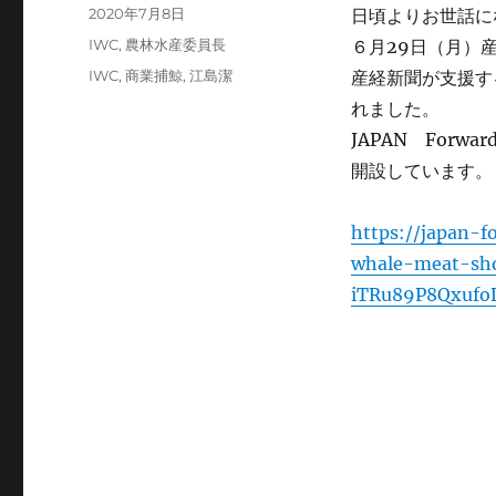
投
2020年7月8日
日頃よりお世話に
稿
カ
IWC
,
農林水産委員長
６月29日（月）
日:
テ
タ
IWC
,
商業捕鯨
,
江島潔
産経新聞が支援する
ゴ
グ
れました。
リ
ー
JAPAN Forw
開設しています。
https://japan-
whale-meat-sho
iTRu89P8Qxufo