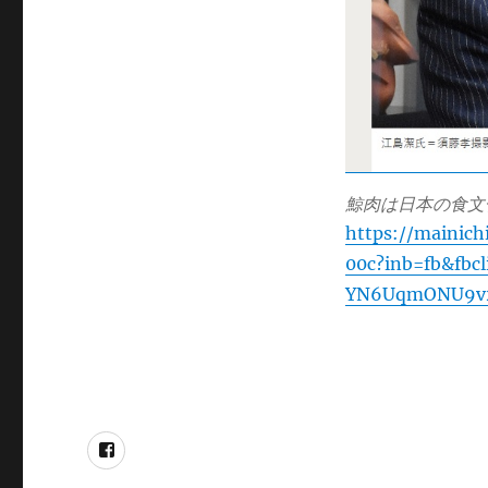
鯨肉は日本の食文
https://mainich
00c?inb=fb&fbc
YN6UqmONU9v2
Facebook