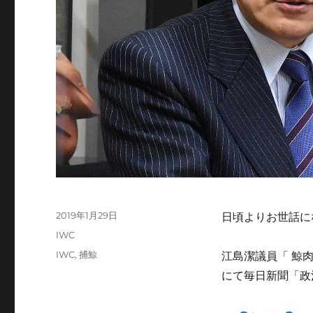
投
2019年1月29日
日頃よりお世話に
稿
カ
IWC
日:
テ
タ
IWC
,
捕鯨
江島潔議員「 鯨
ゴ
グ
にて毎日新聞「政
リ
ー