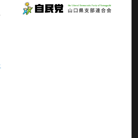
、
さ
-