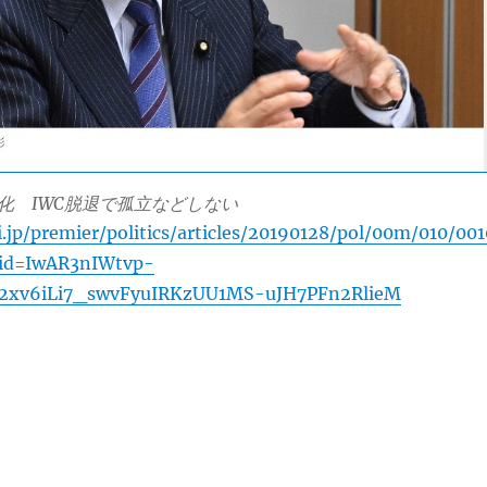
化 IWC脱退で孤立などしない
i.jp/premier/politics/articles/20190128/pol/00m/010/001
lid=IwAR3nIWtvp-
xv6iLi7_swvFyuIRKzUU1MS-uJH7PFn2RlieM