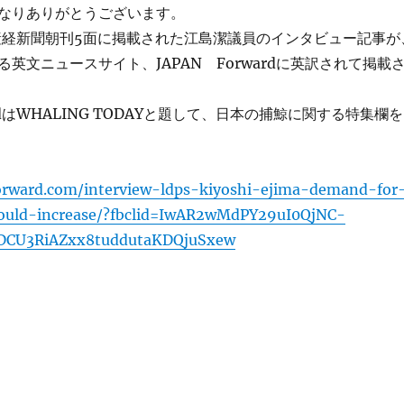
なりありがとうございます。
産経新聞朝刊5面に掲載された江島潔議員のインタビュー記事が
英文ニュースサイト、JAPAN Forwardに英訳されて掲載
ardはWHALING TODAYと題して、日本の捕鯨に関する特集欄を
forward.com/interview-ldps-kiyoshi-ejima-demand-for
uld-increase/?fbclid=IwAR2wMdPY29uI0QjNC-
DCU3RiAZxx8tuddutaKDQjuSxew