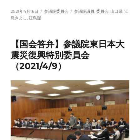
投
カ
タ
2021年4月16日
参議院委員会
参議院議員
,
委員会
,
山口県
,
江
稿
テ
グ
島きよし
,
江島潔
日:
ゴ
リ
ー
【国会答弁】参議院東日本大
震災復興特別委員会
（2021/4/9）