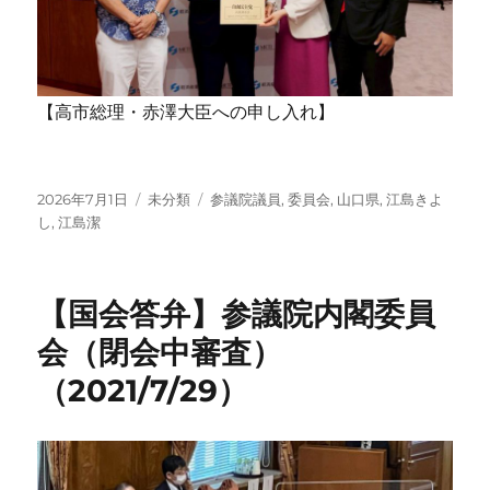
【高市総理・赤澤大臣への申し入れ】
投
カ
タ
2026年7月1日
未分類
参議院議員
,
委員会
,
山口県
,
江島きよ
稿
テ
グ
し
,
江島潔
日:
ゴ
リ
ー
【国会答弁】参議院内閣委員
会（閉会中審査）
（2021/7/29）