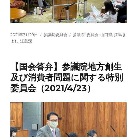
投
カ
タ
2021年7月29日
参議院委員会
参議院
,
委員会
,
山口県
,
江島き
稿
テ
グ
よし
,
江島潔
日:
ゴ
リ
ー
【国会答弁】参議院地方創生
及び消費者問題に関する特別
委員会（2021/4/23）