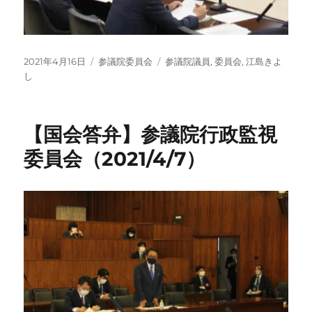
投
カ
タ
2021年4月16日
参議院委員会
参議院議員
,
委員会
,
江島きよ
稿
テ
グ
し
日:
ゴ
リ
ー
【国会答弁】参議院行政監視
委員会（2021/4/7）