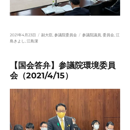
投
カ
タ
2021年4月23日
副大臣
,
参議院委員会
参議院議員
,
委員会
,
江
稿
テ
グ
島きよし
,
江島潔
日:
ゴ
リ
ー
【国会答弁】参議院環境委員
会（2021/4/15）