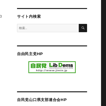
ロ
サイト内検索
検
検
索
索:
自由民主党HP
自民党山口県支部連合会HP