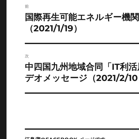
投
前
稿
国際再生可能エネルギー機関（
前
の
ナ
（2021/1/19）
投
ビ
稿:
ゲ
次
ー
中四国九州地域合同「IT利
次
の
デオメッセージ（2021/2/1
シ
投
ョ
稿:
ン