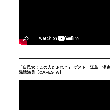
「自民党！この人だぁれ？」 ゲスト：江島 潔
議院議員【CAFESTA】
動
画
プ
レ
ー
ヤ