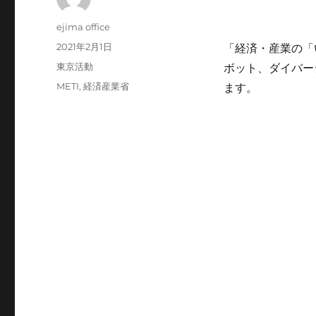
投
ejima office
稿
投
2021年2月1日
「経済・産業の「
者
稿
カ
東京活動
ボット、ダイバー
日:
テ
タ
METI
,
経済産業省
ます。
ゴ
グ
リ
ー