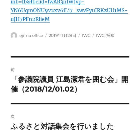
inb=fb&fbclid=IwAR3nIWtvp-
YN6UqmONU9v2xv6iLi7_swvFyuIRKzUU1MS-
uJH7PFn2RlieM
投
投
カ
タ
ejima office
2019年1月29日
IWC
IWC
,
捕鯨
稿
稿
テ
グ
者
日:
ゴ
リ
ー
投
前
稿
「参議院議員 江島潔君を囲む会」開
前
の
催（2018/12/01.02）
ナ
投
ビ
稿:
ゲ
次
ふるさと対話集会を行いました
次
ー
の