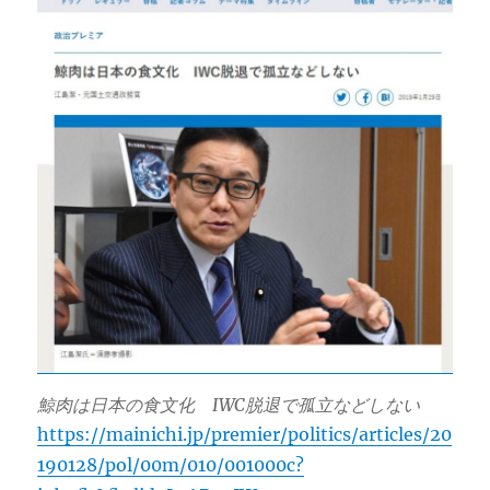
鯨肉は日本の食文化 IWC脱退で孤立などしない
https://mainichi.jp/premier/politics/articles/20
190128/pol/00m/010/001000c?