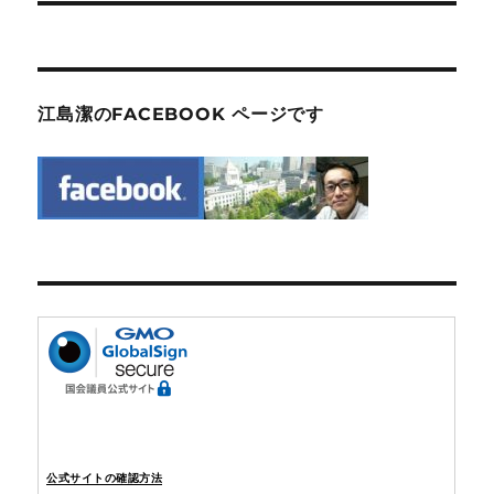
シ
投
稿:
ョ
ン
江島潔のFACEBOOK ページです
公式サイトの確認方法