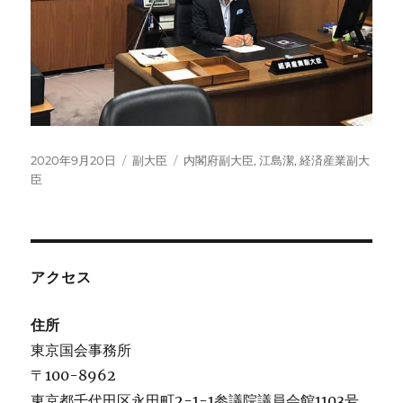
投
カ
タ
2020年9月20日
副大臣
内閣府副大臣
,
江島潔
,
経済産業副大
稿
テ
グ
臣
日:
ゴ
リ
ー
アクセス
住所
東京国会事務所
〒100-8962
東京都千代田区永田町2-1-1参議院議員会館1103号