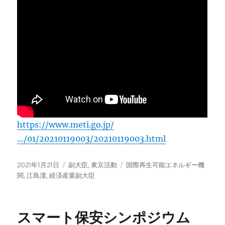
https://www.meti.go.jp/
…/01/20210119003/20210119003.html
投
カ
タ
2021年1月21日
副大臣
,
東京活動
国際再生可能エネルギー機
稿
テ
グ
関
,
江島潔
,
経済産業副大臣
日:
ゴ
リ
ー
スマート保安シンポジウム