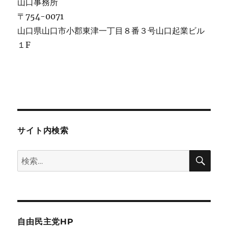
山口事務所
〒754-0071
山口県山口市小郡東津一丁目８番３号山口起業ビル
１F
サイト内検索
検
検
索
索:
自由民主党HP