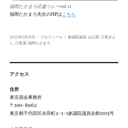
福岡たかまろ応援リレーvol.11
福岡たかまろ先生のHPは
こちら
投
カ
タ
2022年5月16日
プロフィール
参議院議員
,
山口県
,
江島きよ
稿
テ
グ
し
,
江島潔
,
福岡たかまろ
日:
ゴ
リ
ー
アクセス
住所
東京国会事務所
〒100-8962
東京都千代田区永田町2-1-1参議院議員会館1103号