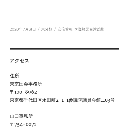
投
カ
タ
2020年7月31日
未分類
安倍首相
,
李登輝元台湾総統
稿
テ
グ
日:
ゴ
リ
ー
アクセス
住所
東京国会事務所
〒100-8962
東京都千代田区永田町2-1-1参議院議員会館1103号
山口事務所
〒754-0071