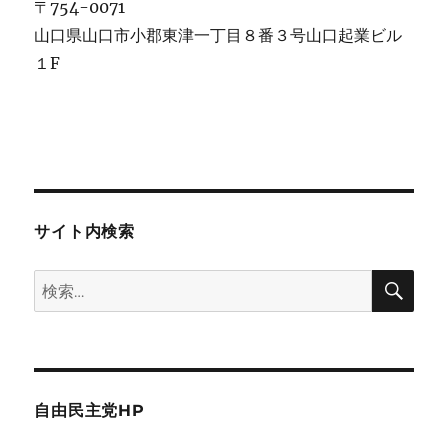
〒754-0071
山口県山口市小郡東津一丁目８番３号山口起業ビル
１F
サイト内検索
検
検
索
索:
自由民主党HP