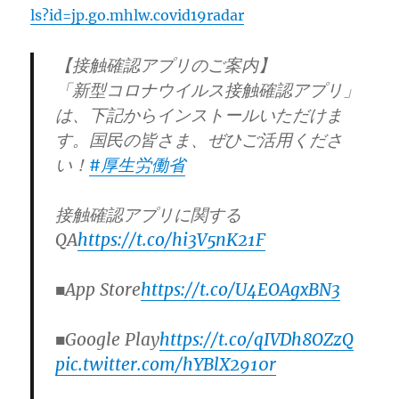
ls?id=jp.go.mhlw.covid19radar
【接触確認アプリのご案内】
「新型コロナウイルス接触確認アプリ」
は、下記からインストールいただけま
す。国民の皆さま、ぜひご活用くださ
い！
#厚生労働省
接触確認アプリに関する
QA
https://t.co/hi3V5nK21F
■App Store
https://t.co/U4EOAgxBN3
■Google Play
https://t.co/qIVDh8OZzQ
pic.twitter.com/hYBlX2910r