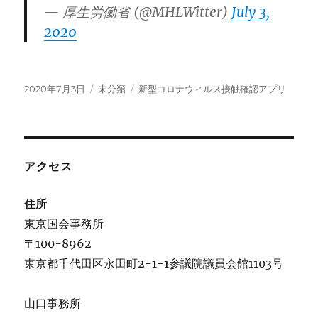
— 厚生労働省 (@MHLWitter)
July 3,
2020
投
カ
タ
2020年7月3日
未分類
新型コロナウィルス接触確認アプリ
稿
テ
グ
日:
ゴ
リ
ー
アクセス
住所
東京国会事務所
〒100-8962
東京都千代田区永田町2-1-1参議院議員会館1103号
山口事務所