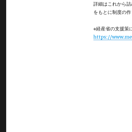
グ
詳細はこれから詰
リ
ー
をもとに制度の作
※経産省の支援策
https://www.met