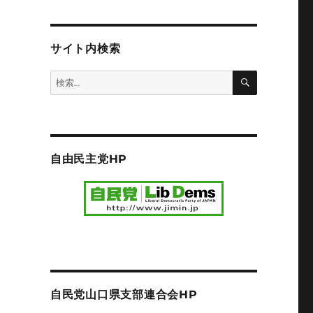
サイト内検索
検
検
索
索:
自由民主党HP
自民党山口県支部連合会HP