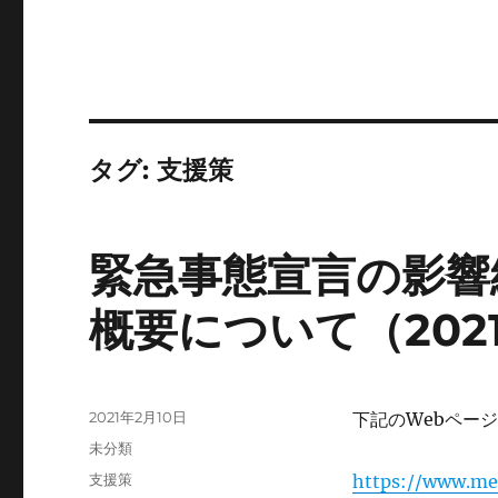
タグ:
支援策
緊急事態宣言の影響
概要について（2021/
投
2021年2月10日
下記のWebペー
稿
カ
未分類
日:
テ
タ
支援策
https://www.met
ゴ