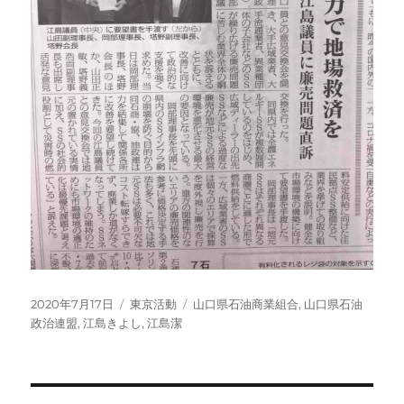
投
カ
タ
2020年7月17日
東京活動
山口県石油商業組合
,
山口県石油
稿
テ
グ
政治連盟
,
江島きよし
,
江島潔
日:
ゴ
リ
ー