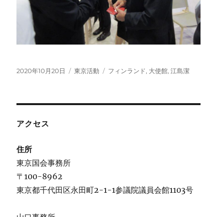
投
カ
タ
2020年10月20日
東京活動
フィンランド
,
大使館
,
江島潔
稿
テ
グ
日:
ゴ
リ
ー
アクセス
住所
東京国会事務所
〒100-8962
東京都千代田区永田町2-1-1参議院議員会館1103号
山口事務所