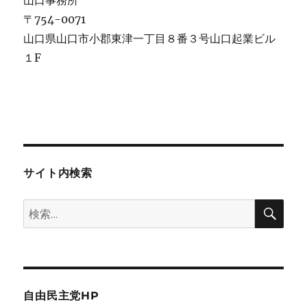
〒754-0071
山口県山口市小郡東津一丁目８番３号山口起業ビル
１F
サイト内検索
検
検
索
索:
自由民主党HP