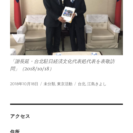
「謝長延・台北駐日経済文化代表処代表を表敬訪
問」（2018/10/18）
投
カ
タ
2018年10月18日
未分類
,
東京活動
台北
,
江島きよし
稿
テ
グ
日:
ゴ
リ
ー
アクセス
住所