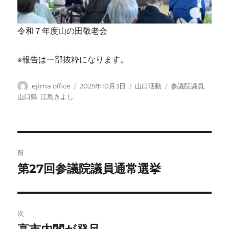
令和７年度山の田敬老会
※報告は一部抜粋になります。
投
投
カ
タ
ejima office
2025年10月3日
山口活動
参議院議員
,
稿
稿
テ
グ
山口県
,
江島きよし
者
日:
ゴ
リ
ー
投
前
稿
第27回参議院議員通常選挙
前
の
ナ
投
ビ
稿:
次
ゲ
次