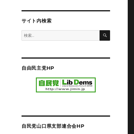
サイト内検索
検
検
索
索:
自由民主党HP
自民党山口県支部連合会HP