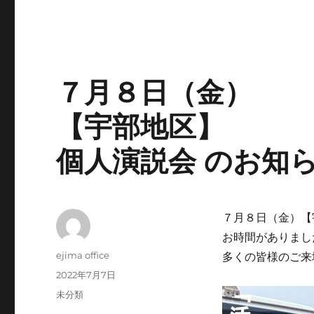
７月８日（金）
【宇部地区】
個人演説会 のお知
７月８日（金）【
お時間がありまし
投
ejima office
多くの皆様のご来
稿
投
2022年7月7日
者
稿
カ
未分類
日:
テ