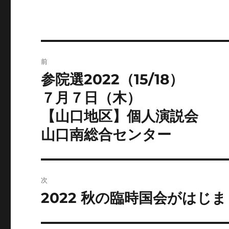
投
前
稿
参院選2022（15/18）
前
の
ナ
７月７日（木）
投
【山口地区】個人演説会
ビ
稿:
山口南総合センター
ゲ
ー
シ
次
2022 秋の臨時国会がはじ
次
ョ
の
ン
投