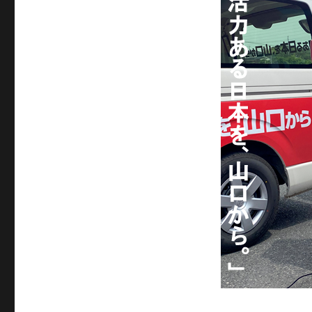
ゴ
リ
ー