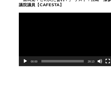
議院議員【CAFESTA】
動
画
プ
レ
ー
ヤ
ー
00:00
28:13