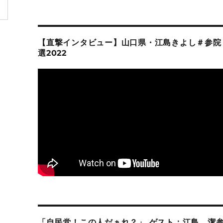
【直撃インタビュー】山口県・江島きよし＃参院
選2022
「自民党！この人だぁれ？」 ゲスト：江島 潔