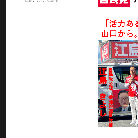
江島きよし
,
江島潔
ゴ
グ
リ
ー