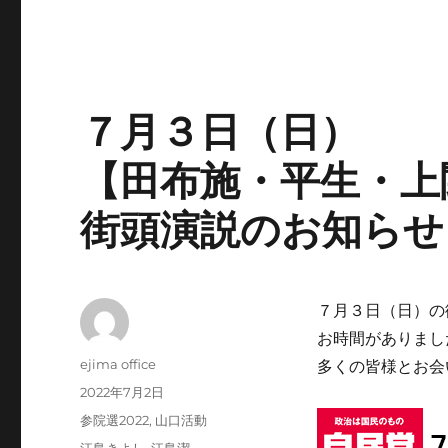
７月３日（日）
【田布施・平生・上
街頭演説のお知らせ
７月３日（日）の
お時間がありまし
投
ejima office
多くの皆様とお会
稿
投
2022年7月2日
者
稿
カ
参院選2022
,
山口活動
日:
テ
タ