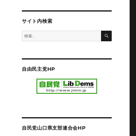
サイト内検索
検
検
索
索:
自由民主党HP
自民党山口県支部連合会HP