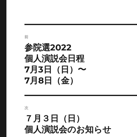
投
前
稿
参院選2022
前
の
ナ
個人演説会日程
投
7月3日（日）〜
ビ
稿:
7月8日（金）
ゲ
ー
シ
次
７月３日（日）
次
ョ
の
個人演説会のお知らせ
ン
投