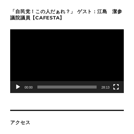
「自民党！この人だぁれ？」 ゲスト：江島 潔参
議院議員【CAFESTA】
動
画
プ
レ
ー
ヤ
ー
00:00
28:13
アクセス