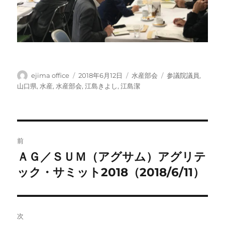
投
投
カ
タ
ejima office
2018年6月12日
水産部会
参議院議員
,
稿
稿
テ
グ
山口県
,
水産
,
水産部会
,
江島きよし
,
江島潔
者
日:
ゴ
リ
ー
投
前
稿
ＡＧ／ＳＵＭ（アグサム）アグリテ
前
の
ック・サミット2018（2018/6/11）
ナ
投
ビ
稿:
ゲ
次