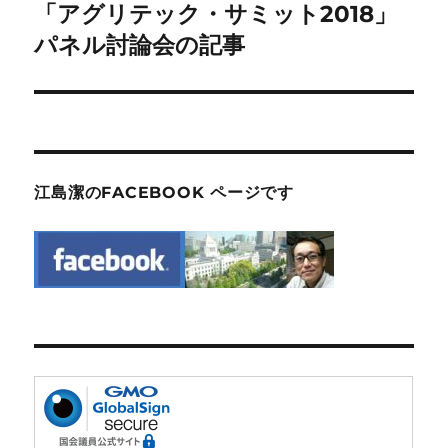
「アグリテック・サミット2018」
次
ー
の
パネル討論会の記事
シ
投
稿:
ョ
ン
江島潔のFACEBOOK ページです