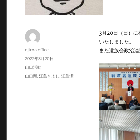
3月20日（日）
いたしました。
投
ejima office
また遺族会政治連
稿
投
2022年3月20日
者
稿
カ
山口活動
日:
テ
タ
山口県
,
江島きよし
,
江島潔
ゴ
グ
リ
ー