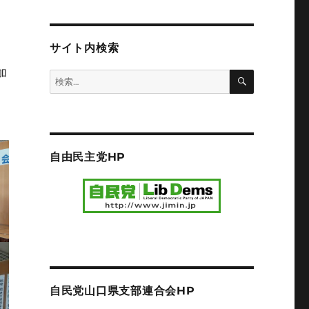
サイト内検索
加
検
検
索
索:
自由民主党HP
自民党山口県支部連合会HP