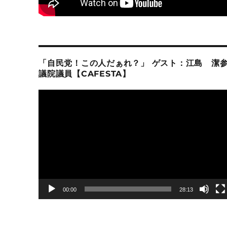
「自民党！この人だぁれ？」 ゲスト：江島 潔
議院議員【CAFESTA】
動
画
プ
レ
ー
ヤ
ー
00:00
28:13