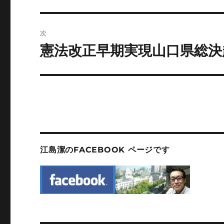
の
ナ
投
ビ
稿:
次
ゲ
憲法改正早期実現山口県総決
次
の
ー
投
シ
稿:
ョ
ン
江島潔のFACEBOOK ページです