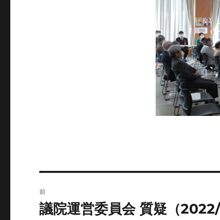
投
前
稿
議院運営委員会 質疑（2022/
前