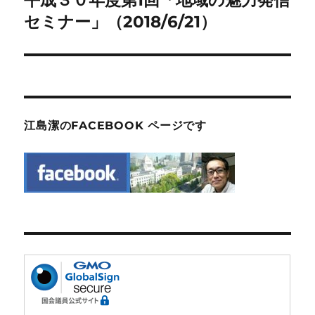
平成３０年度第1回「地域の魅力発信
ー
の
セミナー」（2018/6/21）
シ
投
稿:
ョ
ン
江島潔のFACEBOOK ページです