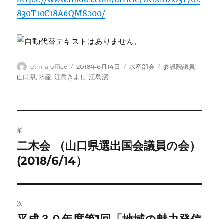
830T10C18A6QM8000/
投
投
カ
タ
ejima office
2018年6月14日
水産部会
参議院議員
,
稿
稿
テ
グ
山口県
,
水産
,
江島きよし
,
江島潔
者
日:
ゴ
リ
ー
投
前
稿
二木会 （山口県選出国会議員の会）
前
の
(2018/6/14）
ナ
投
ビ
稿:
ゲ
次
次