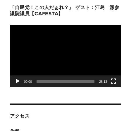
「自民党！この人だぁれ？」 ゲスト：江島 潔参
議院議員【CAFESTA】
動
画
プ
レ
ー
ヤ
ー
00:00
28:13
アクセス